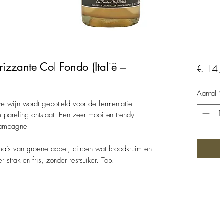
izzante Col Fondo (Italië –
€ 14
Aantal
’. De wijn wordt gebotteld voor de fermentatie
e pareling ontstaat. Een zeer mooi en trendy
champagne!
ma’s van groene appel, citroen wat broodkruim en
 strak en fris, zonder restsuiker. Top!